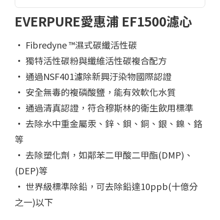
EVERPURE愛惠浦 EF1500濾心
• Fibredyne ™濕式碳纖活性碳
• 獨特活性碳粉與纖維活性碳複合配方
• 通過NSF401濾除新興汙染物國際認證
• 安全無毒的複磷酸鹽，能有效軟化水質
• 通過清真認證，符合穆斯林的衛生飲用標準
• 去除水中重金屬汞、鋅、鋇、銅、銀、鎳、鉻
等
• 去除塑化劑，如鄰苯二甲酸二甲酯(DMP)、
(DEP)等
• 世界級標準除鉛，可去除鉛達10ppb(十億分
之一)以下