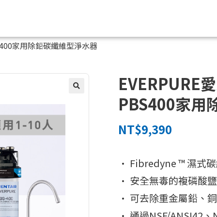
-PBS400家用除鉛碳纖維型淨水器
EVERPURE愛
PBS400家
NT$
9,390
• Fibredyne ™ 濕
• 安全無毒的複磷酸
• 可去除重金屬鉛、
• 通過NSF/ANSI42、