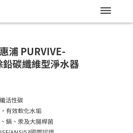
惠浦 PURVIVE-
用除鉛碳纖維型淨水器
式碳纖活性碳
鹽，有效軟化水垢
銅、鎘、汞及大腸桿菌
NSF/ANSI53國際認證