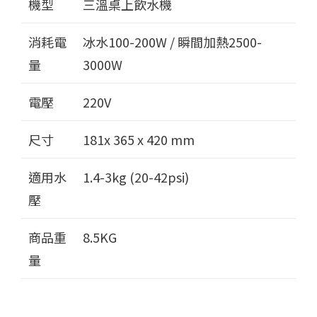
機型
三溫桌上飲水機
消耗電
冰水100-200W / 瞬間加熱2500-
量
3000W
電壓
220V
尺寸
181x 365 x 420 mm
適用水
1.4-3kg (20-42psi)
壓
商品重
8.5KG
量