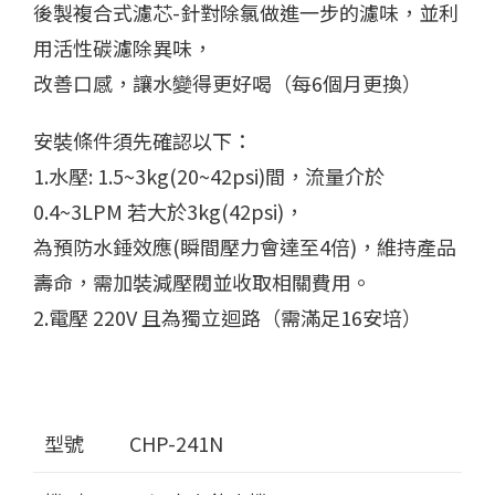
後製複合式濾芯-針對除氯做進一步的濾味，並利
用活性碳濾除異味，
改善口感，讓水變得更好喝（每6個月更換）
安裝條件須先確認以下：
1.水壓: 1.5~3kg(20~42psi)間，流量介於
0.4~3LPM 若大於3kg(42psi)，
為預防水錘效應(瞬間壓力會達至4倍)，維持產品
壽命，需加裝減壓閥並收取相關費用。
2.電壓 220V 且為獨立迴路（需滿足16安培）
型號
CHP-241N