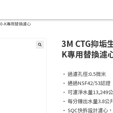
50-K專用替換濾心
3M CTG抑垢
K專用替換濾
• 過濾孔徑:0.5微米
• 通過NSF42/53認證
• 可濾淨水量13,249
• 每分鐘出水量3.8公
• SQC快拆設計濾心