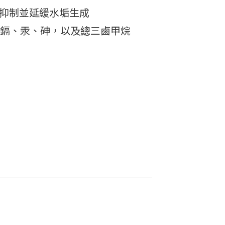
效抑制並延緩水垢生成
、鎘、汞、砷，以及總三鹵甲烷