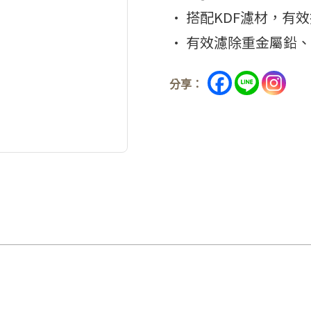
• 搭配KDF濾材，有
• 有效濾除重金屬鉛
分享：