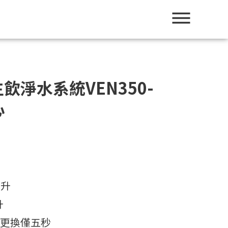
生飲淨水系統VEN350-
心
公升
升
，更換僅五秒