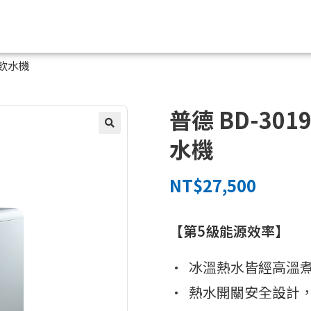
型飲水機
普德 BD-3
水機
NT$
27,500
【第5級
能源效率
】
•
冰溫熱水皆經高溫
•
熱水開關安全設計