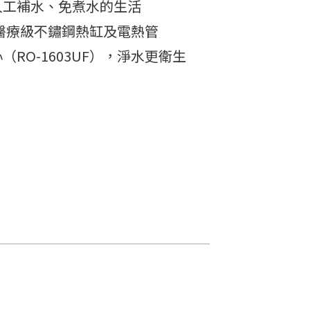
人工補水、免煮水的生活
6醫療級不鏽鋼熱缸及電熱管
RO-1603UF），淨水更衛生