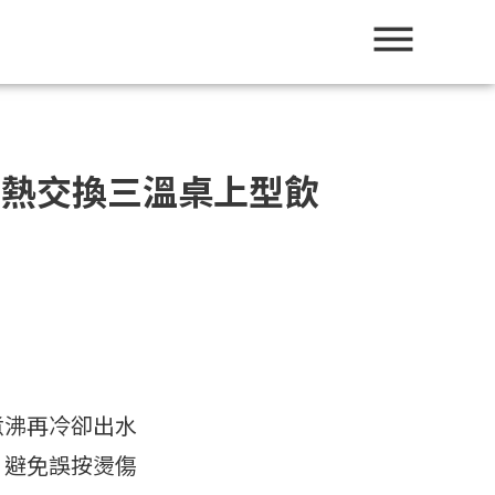
019熱交換三溫桌上型飲
煮沸再冷卻出水
，避免誤按燙傷