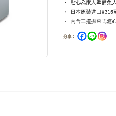
•
貼心為家人準備免
• 日本原裝進口#31
• 內含三道拋棄式濾心（
分享：